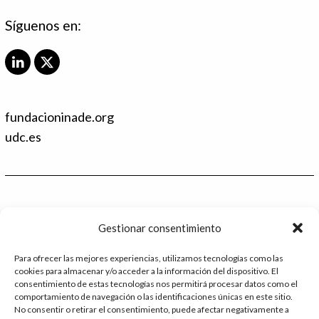
Síguenos en:
L
X
i
T
n
w
k
i
fundacioninade.org
e
t
d
t
udc.es
I
e
n
r
Contacto
Gestionar consentimiento
986 48 52 28 - Ext.2
Para ofrecer las mejores experiencias, utilizamos tecnologías como las
cookies para almacenar y/o acceder a la información del dispositivo. El
administracion@catedrafundacioninade.org
consentimiento de estas tecnologías nos permitirá procesar datos como el
comportamiento de navegación o las identificaciones únicas en este sitio.
Universidade da Coruña - Facultad de Derecho
No consentir o retirar el consentimiento, puede afectar negativamente a